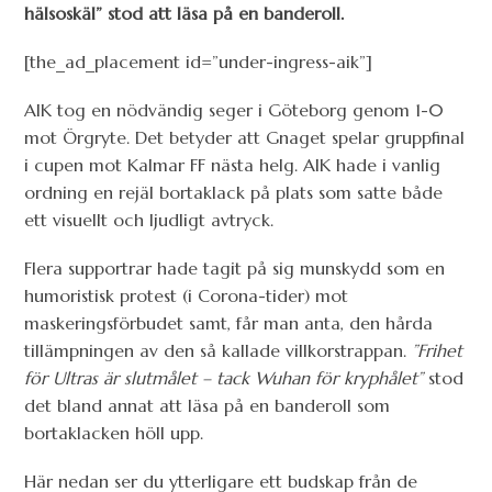
hälsoskäl” stod att läsa på en banderoll.
[the_ad_placement id=”under-ingress-aik”]
AIK tog en nödvändig seger i Göteborg genom 1-0
mot Örgryte. Det betyder att Gnaget spelar gruppfinal
i cupen mot Kalmar FF nästa helg. AIK hade i vanlig
ordning en rejäl bortaklack på plats som satte både
ett visuellt och ljudligt avtryck.
Flera supportrar hade tagit på sig munskydd som en
humoristisk protest (i Corona-tider) mot
maskeringsförbudet samt, får man anta, den hårda
tillämpningen av den så kallade villkorstrappan.
”Frihet
för Ultras är slutmålet – tack Wuhan för kryphålet”
stod
det bland annat att läsa på en banderoll som
bortaklacken höll upp.
Här nedan ser du ytterligare ett budskap från de