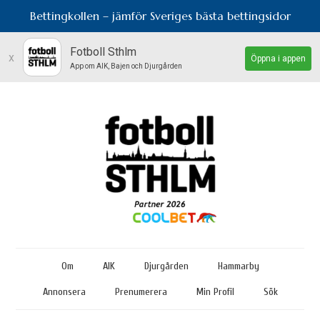
Bettingkollen – jämför Sveriges bästa bettingsidor
Fotboll Sthlm
x
Öppna i appen
App om AIK, Bajen och Djurgården
Om
AIK
Djurgården
Hammarby
Annonsera
Prenumerera
Min Profil
Sök