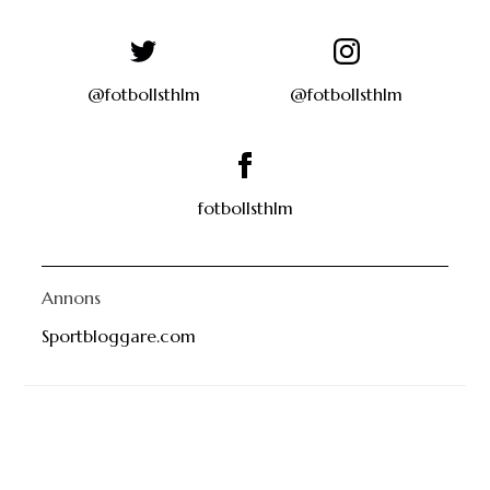
@fotbollsthlm
@fotbollsthlm
fotbollsthlm
Annons
Sportbloggare.com