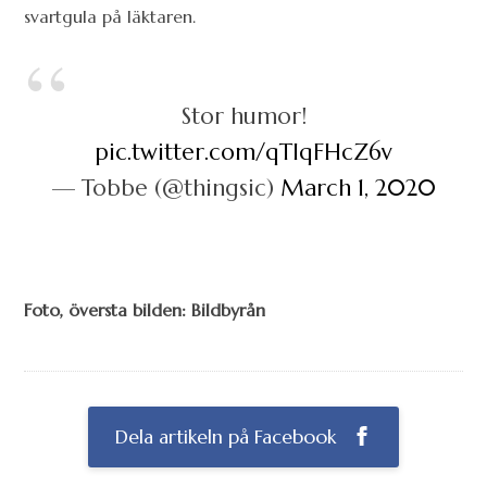
svartgula på läktaren.
Stor humor!
pic.twitter.com/qTIqFHcZ6v
— Tobbe (@thingsic)
March 1, 2020
Foto, översta bilden: Bildbyrån
Dela artikeln på Facebook