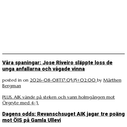
Våra spaningar: Jose Riveiro släppte loss de
unga anfallarna och vågade vinna
posted in
on
2026-08-08T17:05:15+02:00
by
Mårthen
Bergman
PLUS. AIK vände på steken och vann holmgången mot
Örgryte med 4-3.
Dagens odds: Revanschsuget AIK jagar tre poäng
mot ÖIS på Gamla Ullevi