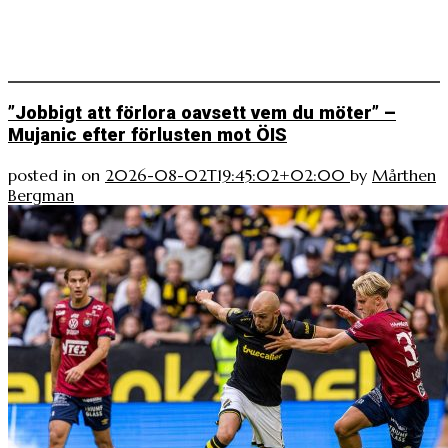
”Jobbigt att förlora oavsett vem du möter” –
Mujanic efter förlusten mot ÖIS
posted in
on
2026-08-02T19:45:02+02:00
by
Mårthen
Bergman