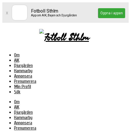
Fotboll Sthlm
x
Öppna i appen
App om AIK, Bajen och Djurgården
Om
AIK
Djurgården
Hammarby
Annonsera
Prenumerera
Min Profil
Sök
Om
AIK
Djurgården
Hammarby
Annonsera
Prenumerera