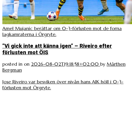
Amel Mujanic berättar om 0-3-förlusten mot de forna
lagkamraterna i Örgryte.
”Vi gick inte att känna igen” – Riveiro efter
förlusten mot ÖIS
posted in
on
2026-08-02T19:18:58+02:00
by
Mårthen
Bergman
Jose Riveiro var besviken över nivån hans AIK höll i 0-3-
förlusten mot Örgryte.