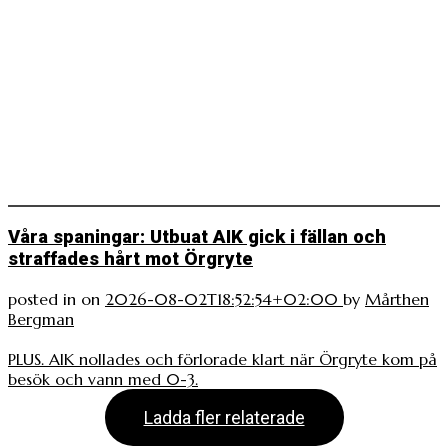
Våra spaningar: Utbuat AIK gick i fällan och
straffades hårt mot Örgryte
posted in
on
2026-08-02T18:52:54+02:00
by
Mårthen
Bergman
PLUS. AIK nollades och förlorade klart när Örgryte kom på
besök och vann med 0-3.
Ladda fler relaterade