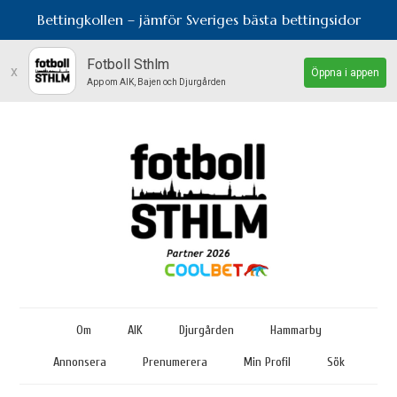
Bettingkollen – jämför Sveriges bästa bettingsidor
Fotboll Sthlm
x
Öppna i appen
App om AIK, Bajen och Djurgården
Om
AIK
Djurgården
Hammarby
Annonsera
Prenumerera
Min Profil
Sök