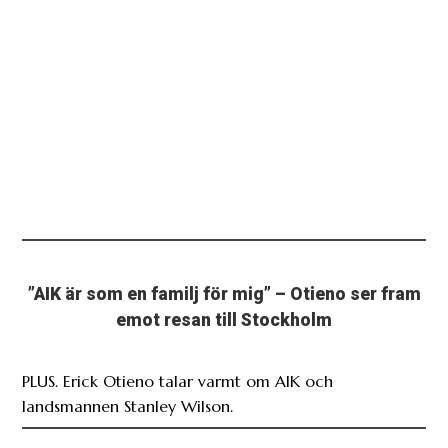
”AIK är som en familj för mig” – Otieno ser fram
emot resan till Stockholm
PLUS. Erick Otieno talar varmt om AIK och
landsmannen Stanley Wilson.
ANALYS: Så bra är AIK-nyförvärvet Nana-Kofi