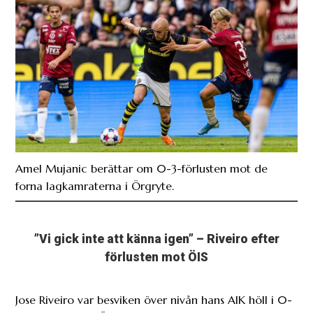
Amel Mujanic berättar om 0-3-förlusten mot de
forna lagkamraterna i Örgryte.
”Vi gick inte att känna igen” – Riveiro efter
förlusten mot ÖIS
Jose Riveiro var besviken över nivån hans AIK höll i 0-
3-förlusten mot Örgryte.