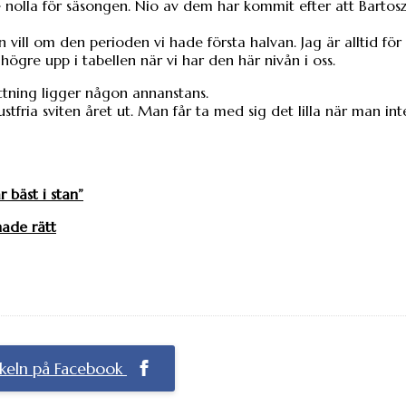
e nolla för säsongen. Nio av dem har kommit efter att Bartos
vill om den perioden vi hade första halvan. Jag är alltid för 
ögre upp i tabellen när vi har den här nivån i oss.
ttning ligger någon annanstans.
ustfria sviten året ut. Man får ta med sig det lilla när man in
 bäst i stan”
hade rätt
ikeln på Facebook