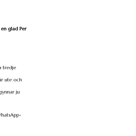
 en glad Per
 tredje
är ute och
gynnar ju
 WhatsApp-