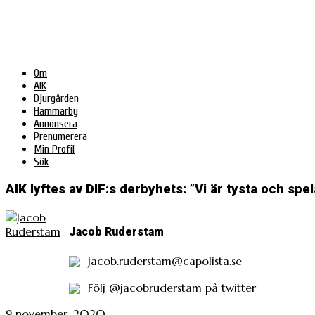
Om
AIK
Djurgården
Hammarby
Annonsera
Prenumerera
Min Profil
Sök
AIK lyftes av DIF:s derbyhets: ”Vi är tysta och spel
Jacob Ruderstam
jacob.ruderstam@capolista.se
Följ @jacobruderstam på twitter
9 november, 2020