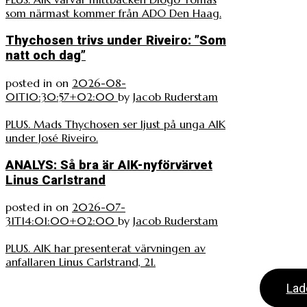
som närmast kommer från ADO Den Haag.
Thychosen trivs under Riveiro: ”Som
natt och dag”
posted in
on
2026-08-
01T10:30:57+02:00
by
Jacob Ruderstam
PLUS. Mads Thychosen ser ljust på unga AIK
under José Riveiro.
ANALYS: Så bra är AIK-nyförvärvet
Linus Carlstrand
posted in
on
2026-07-
31T14:01:00+02:00
by
Jacob Ruderstam
PLUS. AIK har presenterat värvningen av
anfallaren Linus Carlstrand, 21.
Lad