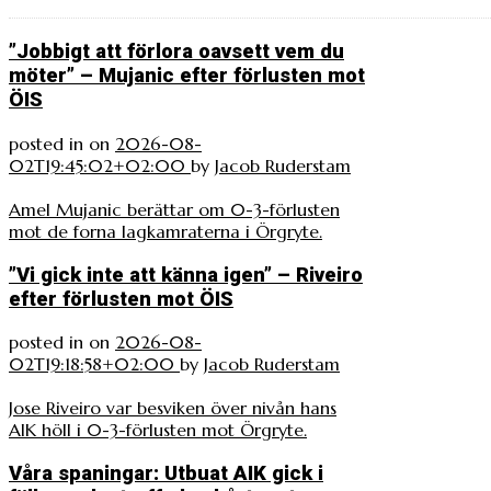
”Jobbigt att förlora oavsett vem du
möter” – Mujanic efter förlusten mot
ÖIS
posted in
on
2026-08-
02T19:45:02+02:00
by
Jacob Ruderstam
Amel Mujanic berättar om 0-3-förlusten
mot de forna lagkamraterna i Örgryte.
”Vi gick inte att känna igen” – Riveiro
efter förlusten mot ÖIS
posted in
on
2026-08-
02T19:18:58+02:00
by
Jacob Ruderstam
Jose Riveiro var besviken över nivån hans
AIK höll i 0-3-förlusten mot Örgryte.
Våra spaningar: Utbuat AIK gick i