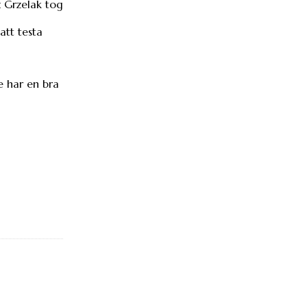
z Grzelak tog
att testa
te har en bra