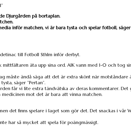
ade Djurgården på bortaplan.
atchen.
dia inför matchen, vi är bara tysta och spelar fotboll, säger
detinac till Fotboll Sthlm inför derbyt.
 mittfältaren äta upp sina ord. AIK vann med 1-0 och tog sin
by. Jag måste ändå säga att det är extra skönt när motståndare 
tysta, säger ”Pertan”.
en får vi lite extra tändvätska av deras kommentarer. Det 
ta medicinen mot det är bara att vinna matchen.
 men det finns spelare i laget som gör det. Det snackas i vår
i inte har så mycket att spela för poängmässigt.