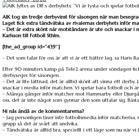
AIK tog sin tredje derbyvinst för säsongen när man besegr
Laget fick extra tändvätska av rivalernas derbyhets inför m
– Det är extra skönt när motståndare är ute och snackar i me
Karlsson till Fotboll Sthlm.
[the_ad_group id=”439″]
– Det som talar för oss är att vi är ett bättre lag, sa Haris Ra
Efter 90 minuters kamp på Tele2 arena under söndagen fick
derbyseger för säsongen.
– Det är lite lättnad, det är alltid skönt att vinna ett der
snackar i media inför matchen. Vi spelar bara fotboll och är 
– Många gånger inför matcher mot Hammarby eller Djurgård
oss, det är inte något som gynnar den som uttalar sig. Bäs
Ni nås ändå av de kommentarerna?
– Jag personligen läser inte fotbollsmedia inför matcherna,
grupp så det är svårt att undvika.
– Tändvätska är alltid bra, speciellt i ett läge som nu när v