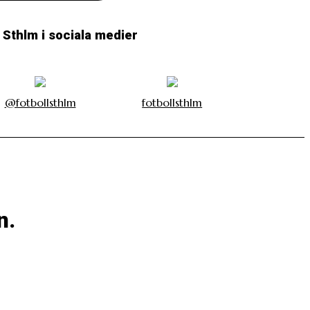
l Sthlm i sociala medier
@fotbollsthlm
fotbollsthlm
n.