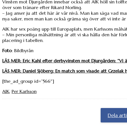
Vinsten mot Djurgården innebar också att AIK höll sin tolft
över som tränare efter Rikard Norling.
– Jag anser ju att det här är vår nivå. Man kan säga vad man 
nya saker, men man kan också gräma sig över att vi inte är h
AIK har sex poäng upp till Europaplats, men Karlssons målsä
– Min personliga målsättning är att vi ska hålla den här förl
placering i tabellen.
Foto
: Bildbyrån
LÄS MER: Eric Kahl efter derbyvinsten mot Djurgården: ”Vi är
LÄS MER: Daniel Sjöberg: En match som visade att Grzelak 
[the_ad_group id=”566″]
AIK
,
Per Karlsson
Dela art