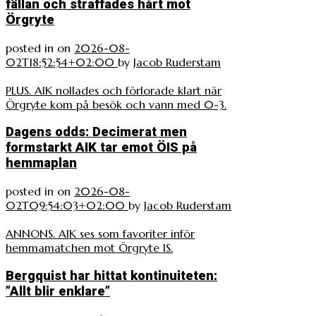
fällan och straffades hårt mot
Örgryte
posted in
on
2026-08-
02T18:52:54+02:00
by
Jacob Ruderstam
PLUS. AIK nollades och förlorade klart när
Örgryte kom på besök och vann med 0-3.
Dagens odds: Decimerat men
formstarkt AIK tar emot ÖIS på
hemmaplan
posted in
on
2026-08-
02T09:54:03+02:00
by
Jacob Ruderstam
ANNONS. AIK ses som favoriter inför
hemmamatchen mot Örgryte IS.
Bergquist har hittat kontinuiteten:
”Allt blir enklare”