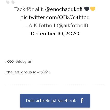
Tack för allt,
@enochadukofi
pic.twitter.com/0FkGY4htqu
— AIK Fotboll (@aikfotboll)
December 10, 2020
Foto
: Bildbyrån
[the_ad_group id=”566″]
Dela artikeln på Facebook