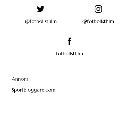
@fotbollsthlm
@fotbollsthlm
fotbollsthlm
Annons
Sportbloggare.com