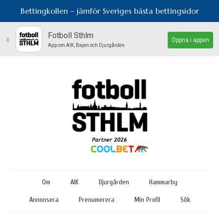
Bettingkollen – jämför Sveriges bästa bettingsidor
Fotboll Sthlm
x
Öppna i appen
App om AIK, Bajen och Djurgården
Om
AIK
Djurgården
Hammarby
Annonsera
Prenumerera
Min Profil
Sök