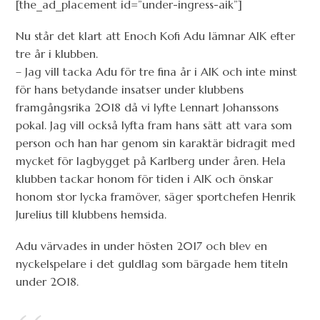
[the_ad_placement id=”under-ingress-aik”]
Nu står det klart att Enoch Kofi Adu lämnar AIK efter
tre år i klubben.
– Jag vill tacka Adu för tre fina år i AIK och inte minst
för hans betydande insatser under klubbens
framgångsrika 2018 då vi lyfte Lennart Johanssons
pokal. Jag vill också lyfta fram hans sätt att vara som
person och han har genom sin karaktär bidragit med
mycket för lagbygget på Karlberg under åren. Hela
klubben tackar honom för tiden i AIK och önskar
honom stor lycka framöver, säger sportchefen Henrik
Jurelius till klubbens hemsida.
Adu värvades in under hösten 2017 och blev en
nyckelspelare i det guldlag som bärgade hem titeln
under 2018.