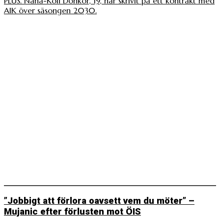
PLUS. Nana-Kofi Donkor, 19, har skrivit på ett kontrakt med
AIK över säsongen 2030.
”Jobbigt att förlora oavsett vem du möter” –
Mujanic efter förlusten mot ÖIS