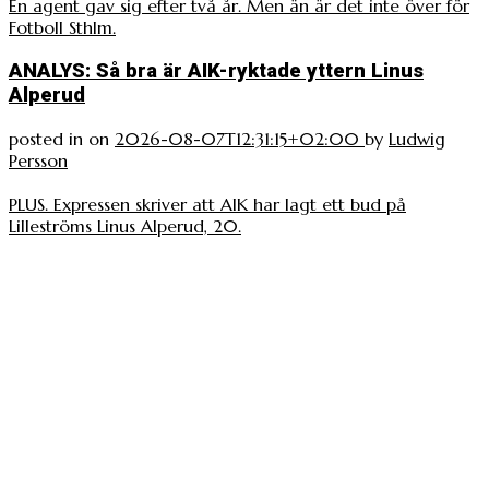
En agent gav sig efter två år. Men än är det inte över för
Fotboll Sthlm.
ANALYS: Så bra är AIK-ryktade yttern Linus
Alperud
posted in
on
2026-08-07T12:31:15+02:00
by
Ludwig
Persson
PLUS. Expressen skriver att AIK har lagt ett bud på
Lilleströms Linus Alperud, 20.