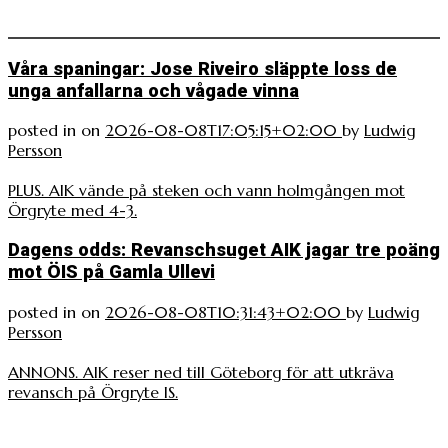
Våra spaningar: Jose Riveiro släppte loss de
unga anfallarna och vågade vinna
posted in
on
2026-08-08T17:05:15+02:00
by
Ludwig
Persson
PLUS. AIK vände på steken och vann holmgången mot
Örgryte med 4-3.
Dagens odds: Revanschsuget AIK jagar tre poäng
mot ÖIS på Gamla Ullevi
posted in
on
2026-08-08T10:31:43+02:00
by
Ludwig
Persson
ANNONS. AIK reser ned till Göteborg för att utkräva
revansch på Örgryte IS.