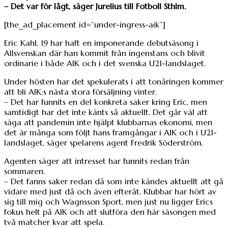
– Det var för lågt, säger Jurelius till Fotboll Sthlm.
[the_ad_placement id=”under-ingress-aik”]
Eric Kahl, 19 har haft en imponerande debutsäsong i
Allsvenskan där han kommit från ingenstans och blivit
ordinarie i både AIK och i det svenska U21-landslaget.
Under hösten har det spekulerats i att tonåringen kommer
att bli AIK:s nästa stora försäljning vinter.
– Det har funnits en del konkreta saker kring Eric, men
samtidigt har det inte känts så aktuellt. Det går väl att
säga att pandemin inte hjälpt klubbarnas ekonomi, men
det är många som följt hans framgångar i AIK och i U21-
landslaget, säger spelarens agent Fredrik Söderström.
Agenten säger att intresset har funnits redan från
sommaren.
– Det fanns saker redan då som inte kändes aktuellt att gå
vidare med just då och även efteråt. Klubbar har hört av
sig till mig och Wagnsson Sport, men just nu ligger Erics
fokus helt på AIK och att slutföra den här säsongen med
två matcher kvar att spela.