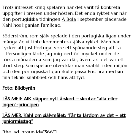
Trots intresset kring spelaren har det varit få konkreta
uppgifter i pressen under hösten. Det enda ryktet var när
den portugisiska tidningen
A Bola
i september placerade
Kahl hos liganian Famlicao.
Söderström, som själv spelade i den portugiska ligan under
många år, vill inte kommentera själva ryktet. Men han
tycker att just Portugal vore ett spänannde steg att ta.
– Personligen lärde jag mig oerhört mycket under de
första månaderna som jag var där, även fast det var ett
stort steg. Som spelare utvecklas man snabbt i den miljön
och den portugisiska ligan skulle passa Eric bra med sin
fina teknik, snabbhet och hans attityd.
Foto: Bildbyrån
LÄS MER: AIK släpper nytt årskort – skrotar ”alla eller
ingen”-principen
LÄS MER. Kahl om självmålet: ”Får ta lärdom av det – ett
juniormisstag”
[the_ad_group id=”566″]