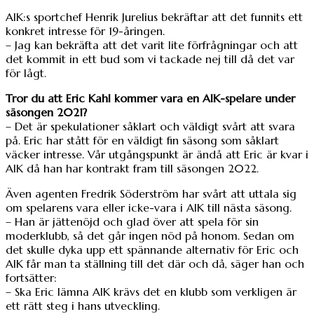
AIK:s sportchef Henrik Jurelius bekräftar att det funnits ett
konkret intresse för 19-åringen.
– Jag kan bekräfta att det varit lite förfrågningar och att
det kommit in ett bud som vi tackade nej till då det var
för lågt.
Tror du att Eric Kahl kommer vara en AIK-spelare under
säsongen 2021?
– Det är spekulationer såklart och väldigt svårt att svara
på. Eric har stått för en väldigt fin säsong som såklart
väcker intresse. Vår utgångspunkt är ändå att Eric är kvar i
AIK då han har kontrakt fram till säsongen 2022.
Även agenten Fredrik Söderström har svårt att uttala sig
om spelarens vara eller icke-vara i AIK till nästa säsong.
– Han är jättenöjd och glad över att spela för sin
moderklubb, så det går ingen nöd på honom. Sedan om
det skulle dyka upp ett spännande alternativ för Eric och
AIK får man ta ställning till det där och då, säger han och
fortsätter:
– Ska Eric lämna AIK krävs det en klubb som verkligen är
ett rätt steg i hans utveckling.