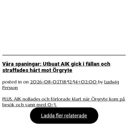
Våra spaningar: Utbuat AIK gick i fällan och
straffades hårt mot Örgryte
posted in
on
2026-08-02T18:52:54+02:00
by
Ludwig
Persson
PLUS. AIK nollades och förlorade klart när Örgryte kom på
besök och vann med 0-3.
Ladda fler relaterade