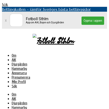
Sök
Bettingkollen – jämför Sveriges bästa bettingsidor
Fotboll Sthlm
x
Öppna i appen
App om AIK, Bajen och Djurgården
Om
AIK
Djurgården
Hammarby
Annonsera
Prenumerera
Min Profil
Sök
Om
AIK
Djurgården
Hammarby