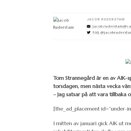
JACOB RUDERSTAM
jacob.ruderstam@cap
Följ @jacobrudersta
Tom Strannegård är en av AIK-spe
torsdagen, men nästa vecka vänt
– Jag satsar på att vara tillbaka 
[the_ad_placement id=”under-in
I mitten av januari gick AIK ut