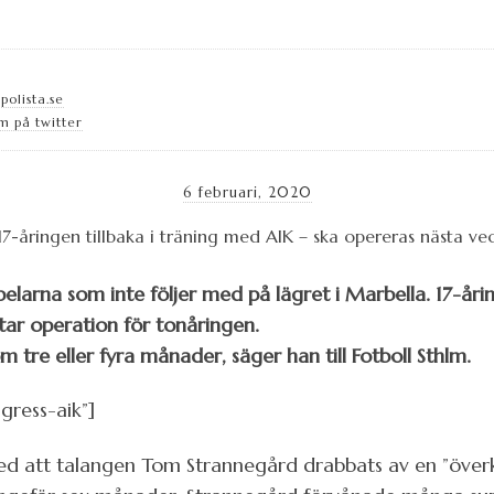
olista.se
m på twitter
6 februari, 2020
larna som inte följer med på lägret i Marbella. 17-årin
ar operation för tonåringen.
om tre eller fyra månader, säger han till Fotboll Sthlm.
gress-aik”]
 med att talangen Tom Strannegård drabbats av en ”över