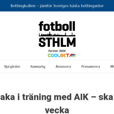
Bettingkollen – jämför Sveriges bästa bettingsidor
Djurgården
Hammarby
Annonsera
Prenumerera
Mi
baka i träning med AIK – sk
vecka