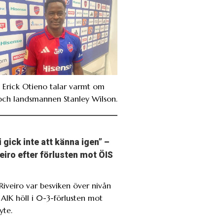
. Erick Otieno talar varmt om
och landsmannen Stanley Wilson.
i gick inte att känna igen” –
eiro efter förlusten mot ÖIS
 Riveiro var besviken över nivån
 AIK höll i 0-3-förlusten mot
yte.