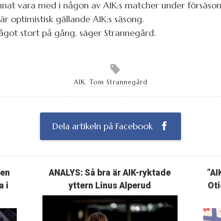
unnat vara med i någon av AIK:s matcher under försäso
är optimistisk gällande AIK:s säsong.
 något stort på gång, säger Strannegård.
AIK
,
Tom Strannegård
Dela artikeln på Facebook
ten
ANALYS: Så bra är AIK-ryktade
”AI
a i
yttern Linus Alperud
Oti