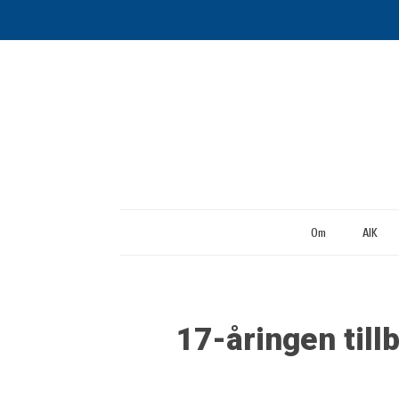
Om
AIK
17-åringen till