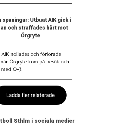
 spaningar: Utbuat AIK gick i
llan och straffades hårt mot
Örgryte
. AIK nollades och förlorade
t när Örgryte kom på besök och
 med 0-3.
Ladda fler relaterade
otboll Sthlm i sociala medier