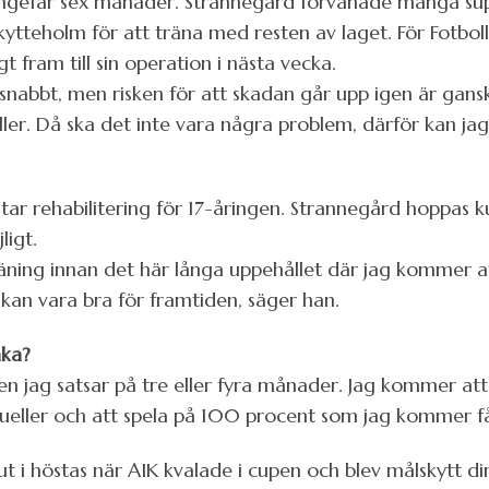
a ungefär sex månader. Strannegård förvånade många sup
ytteholm för att träna med resten av laget. För Fotbol
 fram till sin operation i nästa vecka.
 snabbt, men risken för att skadan går upp igen är gansk
ller. Då ska det inte vara några problem, därför kan ja
ar rehabilitering för 17-åringen. Strannegård hoppas k
ligt.
 träning innan det här långa uppehållet där jag kommer
t kan vara bra för framtiden, säger han.
aka?
n jag satsar på tre eller fyra månader. Jag kommer a
dueller och att spela på 100 procent som jag kommer få
 i höstas när AIK kvalade i cupen och blev målskytt di