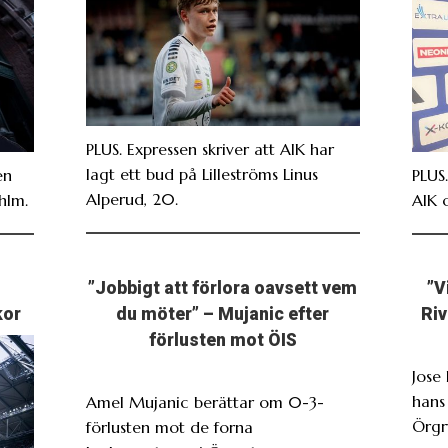
PLUS. Expressen skriver att AIK har
lagt ett bud på Lilleströms Linus
en
PLUS
Alperud, 20.
hlm.
AIK 
”Jobbigt att förlora oavsett vem
”V
kor
du möter” – Mujanic efter
Riv
förlusten mot ÖIS
Jose
hans
Amel Mujanic berättar om 0-3-
Örgr
förlusten mot de forna