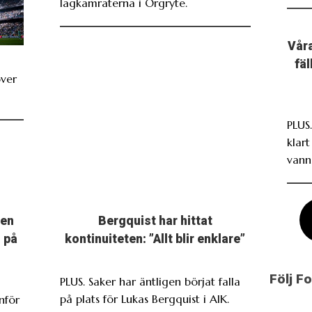
lagkamraterna i Örgryte.
Våra
fä
över
PLUS
klar
vann
men
Bergquist har hittat
 på
kontinuiteten: ”Allt blir enklare”
Följ F
PLUS. Saker har äntligen börjat falla
på plats för Lukas Bergquist i AIK.
nför