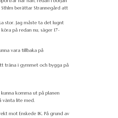
portrar när han, redan i början
l Sthlm berättar Strannegård att
a stor. Jag måste ta det lugnt
g köra på redan nu, säger 17-
unna vara tillbaka på
 att träna i gymmet och bygga på
tt kunna komma ut på planen
 vänta lite med.
rekt mot Enskede IK. På grund av