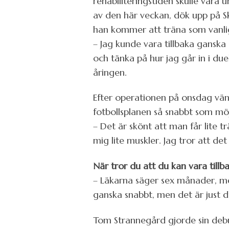
rehabiliteringstiden skulle var
av den här veckan, dök upp på Sk
han kommer att träna som vanligt
– Jag kunde vara tillbaka ganska
och tänka på hur jag går in i due
åringen.
Efter operationen på onsdag vänt
fotbollsplanen så snabbt som möj
– Det är skönt att man får lite
mig lite muskler. Jag tror att de
När tror du att du kan vara tillb
– Läkarna säger sex månader, me
ganska snabbt, men det är just 
Tom Strannegård gjorde sin debut