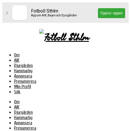
Fotboll Sthlm
x
Öppna i appen
App om AIK, Bajen och Djurgården
Om
AIK
Djurgården
Hammarby
Annonsera
Prenumerera
Min Profil
Sök
Om
AIK
Djurgården
Hammarby
Annonsera
Prenumerera