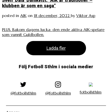
Sven ’Dala’ Dahlkvist: ”AIK är traditioner –
klubben är som en saga”
posted in
AIK
on
18 december, 2022
by
Viktor Asp
PLUS. Bakom dagens lucka: den ende aktiva AIK-spelare
som vunnit Guldbollen.
Ladda fler
Följ Fotboll Sthlm i sociala medier
fotbollsthlm
@fotbollsthlm
@fotbollsthlm