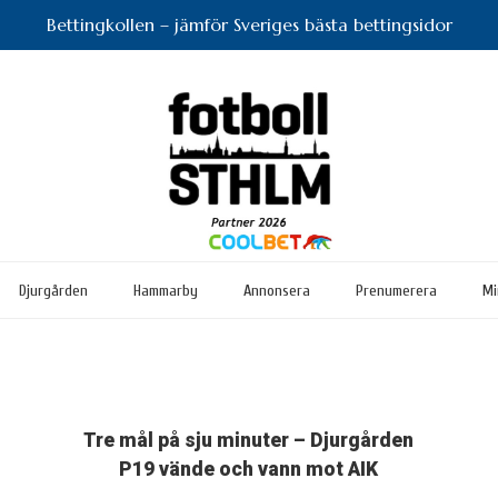
Bettingkollen – jämför Sveriges bästa bettingsidor
Djurgården
Hammarby
Annonsera
Prenumerera
Mi
Tre mål på sju minuter – Djurgården
P19 vände och vann mot AIK