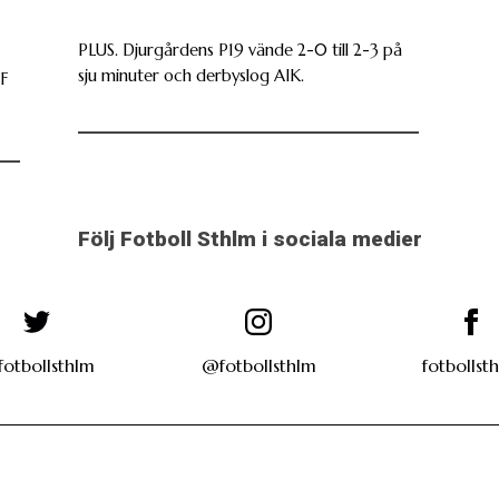
PLUS. Djurgårdens P19 vände 2-0 till 2-3 på
sju minuter och derbyslog AIK.
IF
Följ Fotboll Sthlm i sociala medier
otbollsthlm
@fotbollsthlm
fotbollst