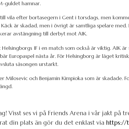
M-guldet hamnar.
till vila efter bortasegern i Gent i torsdags, men komme
 Käck är skadad, men i övrigt är samtliga spelare med. 
kerar avstängning till derbyt mot AIK.
 Helsingborgs IF i en match som också är viktig. AIK är 
bär Europaspel nästa år. För Helsingborg är läget kriti
vsluta säsongen urstarkt.
der Milosevic och Benjamin Kimpioka som är skadade. Fo
tängd.
! Visst ses vi på Friends Arena i vår jakt på t
rat din plats än gör du det enklast via
https://