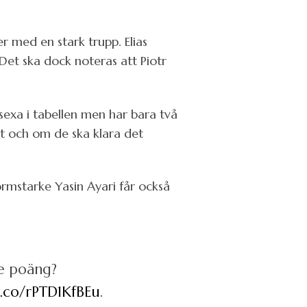
r med en stark trupp. Elias
Det ska dock noteras att Piotr
sexa i tabellen men har bara två
skt och om de ska klara det
rmstarke Yasin Ayari får också
re poäng?
t.co/rPTD1KfBEu
.