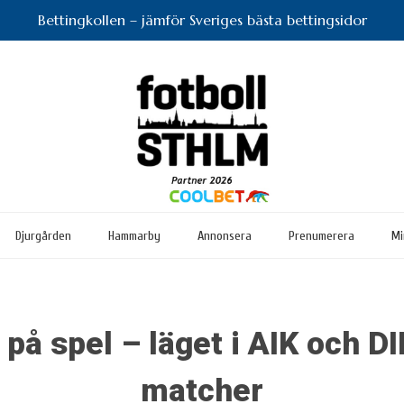
Bettingkollen – jämför Sveriges bästa bettingsidor
Djurgården
Hammarby
Annonsera
Prenumerera
Mi
på spel – läget i AIK och D
matcher