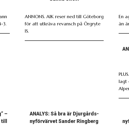
vann
ANNONS. AIK reser ned till Göteborg
En a
-3.
för att utkräva revansch på Örgryte
än är
IS.
AN
PLUS.
lagt 
Alpe
g” –
ANALYS: Så bra är Djurgårds-
till
nyförvärvet Sander Ringberg
ny