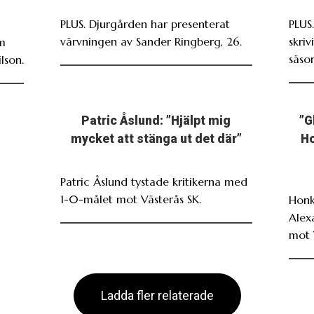
PLUS. Djurgården har presenterat
PLUS
värvningen av Sander Ringberg, 26.
skri
om
säso
lson.
Patric Åslund: ”Hjälpt mig
”G
mycket att stänga ut det där”
Ho
Patric Åslund tystade kritikerna med
1-0-målet mot Västerås SK.
Honk
Alex
mot 
Ladda fler relaterade