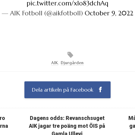
pic.twitter.com/xIo83dchAq
— AIK Fotboll (@aikfotboll)
October 9, 2022
AIK
,
Djurgården
Dela artikeln på Facebook
ro
Dagens odds: Revanschsuget
Må
arna
AIK jagar tre poäng mot ÖIS på
ga
Gamla Ullevi