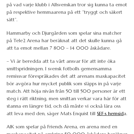
på vad varje klubb i Allsvenskan tror sig kunna ta emot
på respektive hemmaarena på ett ”tryggt och säkert
sätt”.
Hammarby och Djurgården som spelar sina matcher
på Tele2 Arena har beräknat att det skulle kunna gå
att ta emot mellan 7 800 – 14 000 åskådare.
– Vi är beredda att ta vårt ansvar för att inte öka
smittspridningen. I svensk fotbolls gemensamma
remissvar förespråkades det att arenans maxkapacitet
bör avgöra hur mycket publik som släpps in på varje
match. Att höja nivån från 50 till 500 personer är ett
steg i rätt riktning, men smittan verkar vara här för att
stanna en längre tid, och då måste vi också lära oss
att leva med den, säger Mats Enquist till
SEF:s hemsid
a.
AIK som spelar på Friends Arena, en arena med en