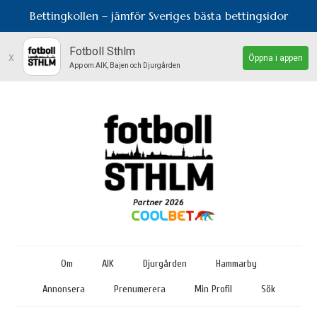
Bettingkollen – jämför Sveriges bästa bettingsidor
Fotboll Sthlm
x
Öppna i appen
App om AIK, Bajen och Djurgården
Om
AIK
Djurgården
Hammarby
Annonsera
Prenumerera
Min Profil
Sök