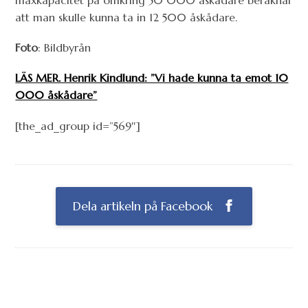
maxkapacitet på omkring 50 000 åskådare beräknar
att man skulle kunna ta in 12 500 åskådare.
Foto
: Bildbyrån
LÄS MER. Henrik Kindlund: ”Vi hade kunna ta emot 10
000 åskådare”
[the_ad_group id=”569″]
Dela artikeln på Facebook