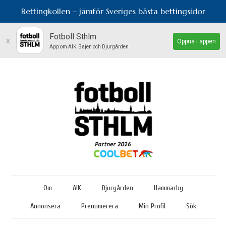
Bettingkollen – jämför Sveriges bästa bettingsidor
Fotboll Sthlm
x
Öppna i appen
App om AIK, Bajen och Djurgården
Om
AIK
Djurgården
Hammarby
Annonsera
Prenumerera
Min Profil
Sök