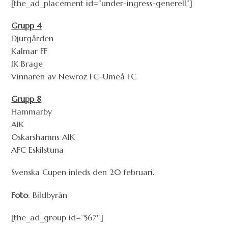
[the_ad_placement id=”under-ingress-generell”]
Grupp 4
Djurgården
Kalmar FF
IK Brage
Vinnaren av Newroz FC–Umeå FC
Grupp 8
Hammarby
AIK
Oskarshamns AIK
AFC Eskilstuna
Svenska Cupen inleds den 20 februari.
Foto
: Bildbyrån
[the_ad_group id=”567″]