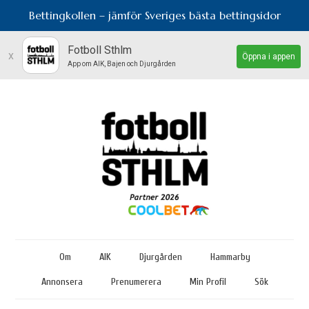
Bettingkollen – jämför Sveriges bästa bettingsidor
Fotboll Sthlm
x
Öppna i appen
App om AIK, Bajen och Djurgården
Om
AIK
Djurgården
Hammarby
Annonsera
Prenumerera
Min Profil
Sök