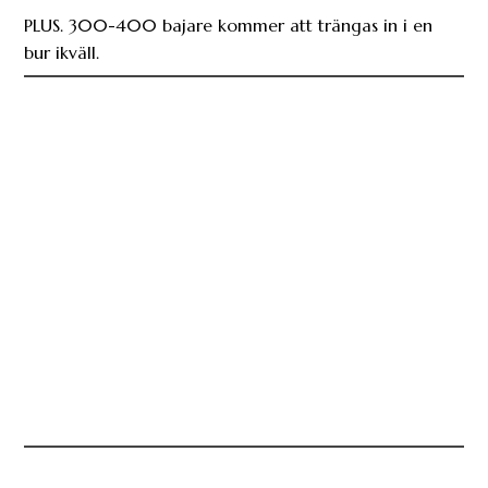
bur ikväll.
CZESTOCHOWA: Fotboll Sthlm först på plats
inför Bajens Europakval