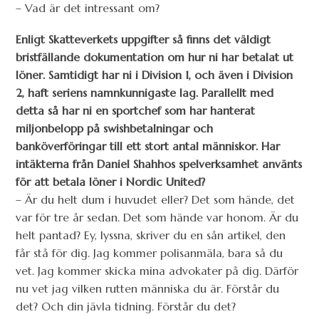
– Vad är det intressant om?
Enligt Skatteverkets uppgifter så finns det väldigt
bristfällande dokumentation om hur ni har betalat ut
löner. Samtidigt har ni i Division 1, och även i Division
2, haft seriens namnkunnigaste lag. Parallellt med
detta så har ni en sportchef som har hanterat
miljonbelopp på swishbetalningar och
banköverföringar till ett stort antal människor. Har
intäkterna från Daniel Shahhos spelverksamhet använts
för att betala löner i Nordic United?
– Är du helt dum i huvudet eller? Det som hände, det
var för tre år sedan. Det som hände var honom. Är du
helt pantad? Ey, lyssna, skriver du en sån artikel, den
får stå för dig. Jag kommer polisanmäla, bara så du
vet. Jag kommer skicka mina advokater på dig. Därför
nu vet jag vilken rutten människa du är. Förstår du
det? Och din jävla tidning. Förstår du det?