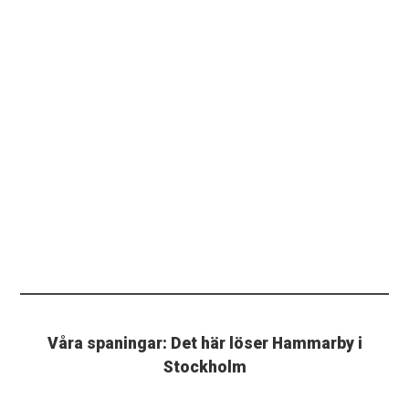
Våra spaningar: Det här löser Hammarby i
Stockholm
CZESTOCHOWA. Bajen stängde igen butiken och
löste ett mållöst resultat mot Rakow.