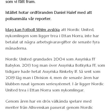
som vi fått fram.
Istället hotar ordföranden Daniel Halef med att
polisanmäla vår reporter.
Idag kan Fotboll Sthlm avslöja
att Nordic United,
nykomlingen som ligger trea i Ettan Norra, inte har
betalat ut några arbetsgivaravgifter de senaste fyra
månaderna.
Nordic United grundades 2004 som Assyriska FF
Babylon. 2013 tog man över Assyriska Botkyrka FF, som
tidigare hade hetat Assyriska Rinkeby IF. Så sent som
2019 låg man i Division 4, men de senaste åren har
klubben rusat igenom seriesystemet. I år ligger Nordic
United trea i Ettan Norra som nykomlingar.
Genom åren har en drös välkända spelare med
meriter från Allsvenskan passerat genom Nordic