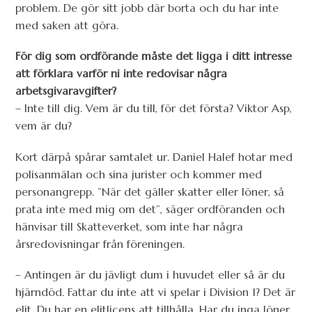
problem. De gör sitt jobb där borta och du har inte
med saken att göra.
För dig som ordförande måste det ligga i ditt intresse
att förklara varför ni inte redovisar några
arbetsgivaravgifter?
– Inte till dig. Vem är du till, för det första? Viktor Asp,
vem är du?
Kort därpå spårar samtalet ur. Daniel Halef hotar med
polisanmälan och sina jurister och kommer med
personangrepp. ”När det gäller skatter eller löner, så
prata inte med mig om det”, säger ordföranden och
hänvisar till Skatteverket, som inte har några
årsredovisningar från föreningen.
– Antingen är du jävligt dum i huvudet eller så är du
hjärndöd. Fattar du inte att vi spelar i Division 1? Det är
elit. Du har en elitlicens att tillhålla. Har du inga löner,