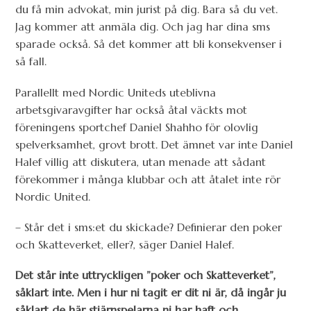
du få min advokat, min jurist på dig. Bara så du vet.
Jag kommer att anmäla dig. Och jag har dina sms
sparade också. Så det kommer att bli konsekvenser i
så fall.
Parallellt med Nordic Uniteds uteblivna
arbetsgivaravgifter har också åtal väckts mot
föreningens sportchef Daniel Shahho för olovlig
spelverksamhet, grovt brott. Det ämnet var inte Daniel
Halef villig att diskutera, utan menade att sådant
förekommer i många klubbar och att åtalet inte rör
Nordic United.
– Står det i sms:et du skickade? Definierar den poker
och Skatteverket, eller?, säger Daniel Halef.
Det står inte uttryckligen ”poker och Skatteverket”,
såklart inte. Men i hur ni tagit er dit ni är, då ingår ju
såklart de här stjärnspelarna ni har haft och