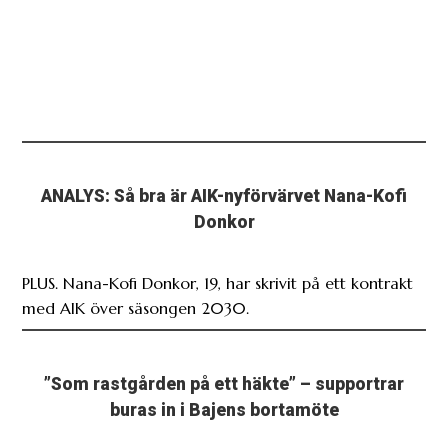
ANALYS: Så bra är AIK-nyförvärvet Nana-Kofi
Donkor
PLUS. Nana-Kofi Donkor, 19, har skrivit på ett kontrakt
med AIK över säsongen 2030.
”Som rastgården på ett häkte” – supportrar
buras in i Bajens bortamöte
PLUS. 300-400 bajare kommer att trängas in i en