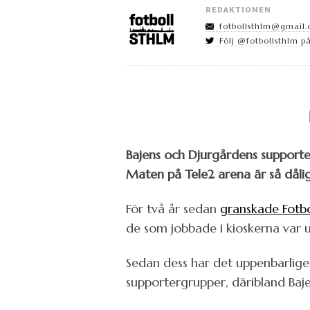
REDAKTIONEN
fotbollsthlm@gmail
Följ @fotbollsthlm på
Bajens och Djurgårdens supporte
Maten på Tele2 arena är så dålig
För två år sedan
granskade Fotb
de som jobbade i kioskerna var 
Sedan dess har det uppenbarligen 
supportergrupper, däribland Baje