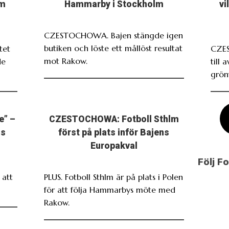
om
Hammarby i Stockholm
vi
CZESTOCHOWA. Bajen stängde igen
butiken och löste ett mållöst resultat
tet
CZE
mot Rakow.
de
till 
grönv
e” –
CZESTOCHOWA: Fotboll Sthlm
ns
först på plats inför Bajens
Europakval
Följ F
att
PLUS. Fotboll Sthlm är på plats i Polen
för att följa Hammarbys möte med
Rakow.