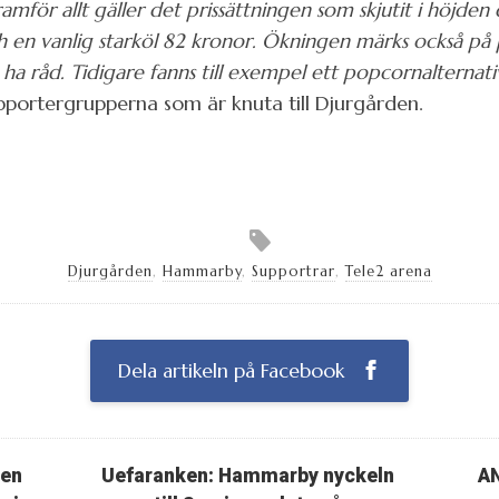
mför allt gäller det prissättningen som skjutit i höjd
h en vanlig starköl 82 kronor. Ökningen märks också på 
t ha råd. Tidigare fanns till exempel ett popcornalternati
upportergrupperna som är knuta till Djurgården.
Djurgården
,
Hammarby
,
Supportrar
,
Tele2 arena
Dela artikeln på Facebook
ten
Uefaranken: Hammarby nyckeln
AN