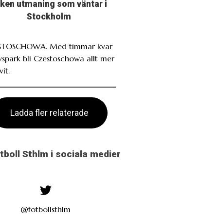
lken utmaning som väntar i
Stockholm
STOSCHOWA. Med timmar kvar
avspark bli Czestoschowa allt mer
it.
Ladda fler relaterade
otboll Sthlm i sociala medier
@fotbollsthlm