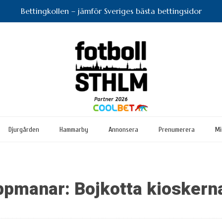
Bettingkollen – jämför Sveriges bästa bettingsidor
Djurgården
Hammarby
Annonsera
Prenumerera
Mi
ppmanar: Bojkotta kioskerna