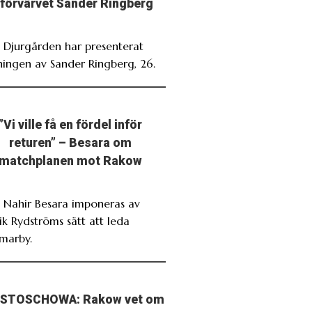
förvärvet Sander Ringberg
. Djurgården har presenterat
ningen av Sander Ringberg, 26.
”Vi ville få en fördel inför
returen” – Besara om
matchplanen mot Rakow
. Nahir Besara imponeras av
ik Rydströms sätt att leda
marby.
STOSCHOWA: Rakow vet om