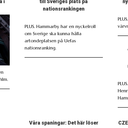
a i
till Sveriges plats på
ny
nationsrankingen
PLUS
värv
PLUS. Hammarby har en nyckelroll
om Sverige ska kunna hålla
artondeplatsen på Uefas
nationsranking.
en
hlm.
PLUS
Henr
Ham
Våra spaningar: Det här löser
CZE