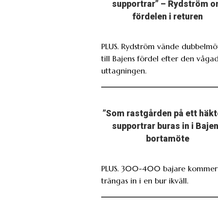
supportrar” – Rydström 
fördelen i returen
PLUS. Rydström vände dubbelmö
till Bajens fördel efter den våga
uttagningen.
”Som rastgården på ett häkt
supportrar buras in i Baje
bortamöte
PLUS. 300-400 bajare kommer 
trängas in i en bur ikväll.