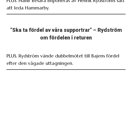
PLUS. Nahir Besara imponeras av Henrik Rydströms sätt
att leda Hammarby.
”Ska ta fördel av våra supportrar” – Rydström
om fördelen i returen
PLUS. Rydström vände dubbelmötet till Bajens fördel
efter den vågade uttagningen.