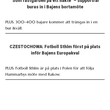
”Som rastgården på ett häkte” – supportrar
buras in i Bajens bortamöte
PLUS. 300-400 bajare kommer att trängas in i en
bur ikväll.
CZESTOCHOWA: Fotboll Sthlm först på plats
inför Bajens Europakval
PLUS. Fotboll Sthlm är på plats i Polen för att följa
Hammarbys möte med Rakow.