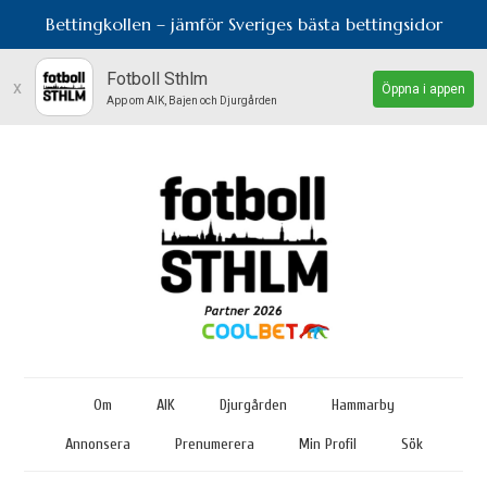
Bettingkollen – jämför Sveriges bästa bettingsidor
Fotboll Sthlm
x
Öppna i appen
App om AIK, Bajen och Djurgården
Om
AIK
Djurgården
Hammarby
Annonsera
Prenumerera
Min Profil
Sök