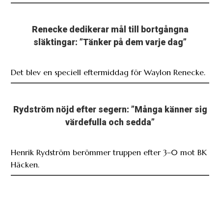
Renecke dedikerar mål till bortgångna
släktingar: ”Tänker på dem varje dag”
Det blev en speciell eftermiddag för Waylon Renecke.
Rydström nöjd efter segern: ”Många känner sig
värdefulla och sedda”
Henrik Rydström berömmer truppen efter 3–0 mot BK
Häcken.